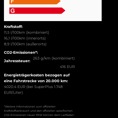
Kraftstoff:
11,5 l/100km (kombiniert)
16,1 l/100km (innerorts)
8,9 l/100km (außerorts)
CO2-Emissionen*:
263 g/km (kombiniert)
Jahressteuer:
416 EUR
Energieträgerkosten bezogen auf
eine Fahrstrecke von 20.000 km:
4020.4 EUR (bei SuperPlus 1.748
EUR/Liter)
*Weitere Informationen zum offiziellen
Kraftstoffverbrauch und den offiziellen spezifischen
CO2-Emissionen neuer PKW können dem Leitfaden