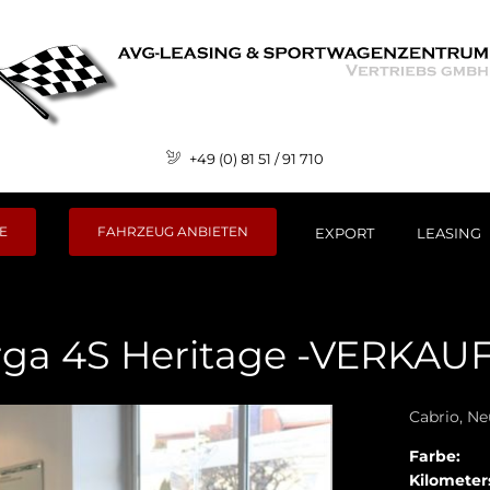
+49 (0) 81 51 / 91 710
E
FAHRZEUG ANBIETEN
EXPORT
LEASING
arga 4S Heritage -VERKAUF
Cabrio, N
Farbe:
Kilometer