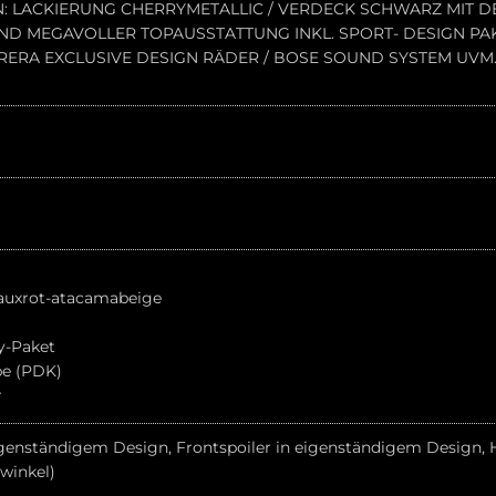
N: LACKIERUNG CHERRYMETALLIC / VERDECK SCHWARZ MIT D
D MEGAVOLLER TOPAUSSTATTUNG INKL. SPORT- DESIGN PA
RRERA EXCLUSIVE DESIGN RÄDER / BOSE SOUND SYSTEM UVM.!
eauxrot-atacamabeige
y-Paket
be (PDK)
r
genständigem Design, Frontspoiler in eigenständigem Design,
winkel)