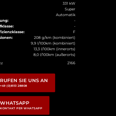
331 kW
Super
Automatik
sung:
-
fklasse:
-
izienzklasse:
F
ionen:
208 g/km (kombiniert)
9,9 l/100km (kombiniert)
13,3 l/100km (innerorts)
8,0 l/100km (außerorts)
.:
2166
RUFEN SIE UNS AN
+49 (0)8151 28808
WHATSAPP
KONTAKT PER WHATSAPP