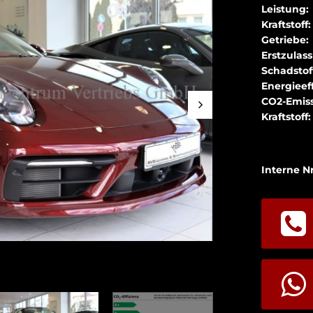
Leistung:
Kraftstoff:
Getriebe:
Erstzulas
Schadstof
Energieeff
CO2-Emiss
Kraftstoff:
Interne Nr