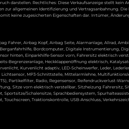
ch darstellen. Rechtliches: Diese Verkaufsanzeige stellt kein 
en zur allgemeinen Identifizierung und Vertragsanbahnung. Die
omit keine zugesicherten Eigenschaften dar. Irrtümer, Änderun
ag Fahrer, Airbag Kopf, Airbag Seite, Alarmanlage, Allrad, Amb
 Berganfahrhilfe, Bordcomputer, Digitale Instrumentierung, Di
or hinten, Einparkhilfe-Sensor vorn, Fahrersitz elektrisch verste
eits-Begrenzeranlage, Heckklappenöffnung elektrisch, Katalysato
enlicht, Kurvenlicht adaptiv, LED-Scheinwerfer, Leder, Lederle
Lichtsensor, MP3-Schnittstelle, Mittelarmlehne, Multifunktions
S), Partikelfilter, Radio, Regensensor, Reifendruckverlust-War
ung, Sitze vorn elektrisch verstellbar, Sitzheizung Fahrersitz, 
et, Sportsitze/Schalensitze, Sprachbediensystem, Spurhalteassist
t, Touchscreen, Traktionskontrolle, USB-Anschluss, Verkehrszei