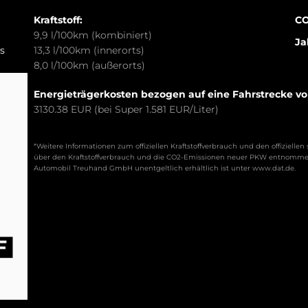
Kraftstoff:
CO
9,9 l/100km (kombiniert)
Ja
s
13,3 l/100km (innerorts)
8,0 l/100km (außerorts)
Energieträgerkosten bezogen auf eine Fahrstrecke v
3130.38 EUR (bei Super 1.581 EUR/Liter)
*Weitere Informationen zum offiziellen Kraftstoffverbrauch und den offizie
über den Kraftstoffverbrauch und die CO2-Emissionen neuer PKW entnommen 
Automobil Treuhand GmbH unentgeltlich erhältlich ist unter www.dat.de.