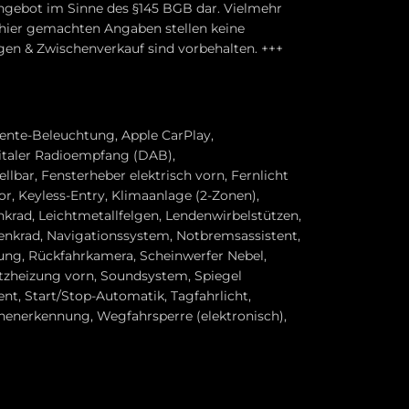
Angebot im Sinne des §145 BGB dar. Vielmehr
 hier gemachten Angaben stellen keine
gen & Zwischenverkauf sind vorbehalten.
+++
iente-Beleuchtung, Apple CarPlay,
gitaler Radioempfang (DAB),
llbar, Fensterheber elektrisch vorn, Fernlicht
r, Keyless-Entry, Klimaanlage (2-Zonen),
nkrad, Leichtmetallfelgen, Lendenwirbelstützen,
lenkrad, Navigationssystem, Notbremsassistent,
nung, Rückfahrkamera, Scheinwerfer Nebel,
Sitzheizung vorn, Soundsystem, Spiegel
ent, Start/Stop-Automatik, Tagfahrlicht,
chenerkennung, Wegfahrsperre (elektronisch),