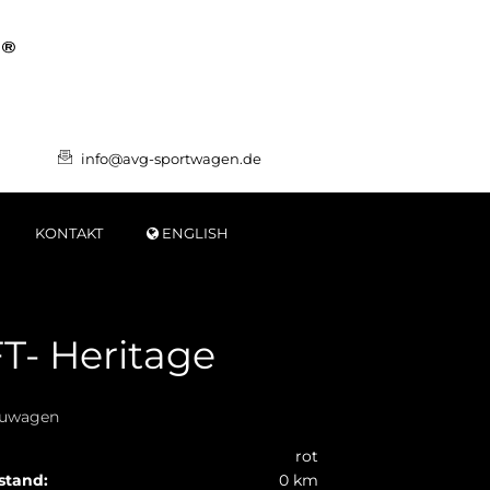
info@avg-sportwagen.de
KONTAKT
ENGLISH
T- Heritage
euwagen
rot
stand:
0 km