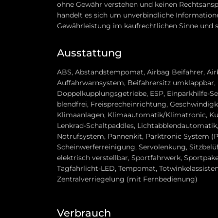
ohne Gewähr verstehen und keinen Rechtsanspru
handelt es sich um unverbindliche Information
Gewährleistung im kaufrechtlichen Sinne und s
Ausstattung
ABS, Abstandstempomat, Airbag Beifahrer, Airb
Auffahrwarnsystem, Beifahrersitz umklappbar,
Doppelkupplungsgetriebe, ESP, Einparkhilfe-Sens
blendfrei, Freisprecheinrichtung, Geschwindigk
Klimaanlagen, Klimaautomatik/Klimatronic, Kurv
Lenkrad-Schaltpaddles, Lichtabblendautomatik, 
Notrufsystem, Pannenkit, Parktronic System (PT
Scheinwerferreinigung, Servolenkung, Sitzbelüft
elektrisch verstellbar, Sportfahrwerk, Sportpak
Tagfahrlicht-LED, Tempomat, Totwinkelassisten
Zentralverriegelung (mit Fernbedienung)
Verbrauch